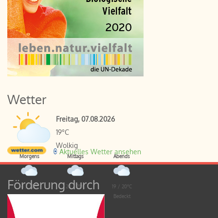
Wetter
Freitag, 07.08.2026
19°C
Wolkig
Aktuelles Wetter ansehen
Morgens
Mittags
Abends
Förderung durch
14 / 20°C
20 / 21°C
19 / 20°C
Bedeckt
Bedeckt
Bedeckt