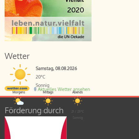
Wetter
Samstag, 08.08.2026
20°C
Sonnig
Aktuelles Wetter ansehen
Morgens
Mittags
Abends
Förderung durch
14 / 21°C
22 / 26°C
21 / 25°C
Leicht bewölkt
Sonnig
Sonnig