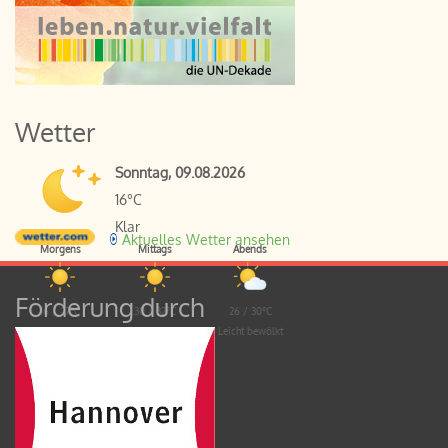
Wetter
Sonntag, 09.08.2026
16°C
Klar
Aktuelles Wetter ansehen
Morgens
Mittags
Abends
Förderung durch
16 / 27°C
30 / 32°C
26 / 30°C
Sonnig
Sonnig
Leicht bewölkt