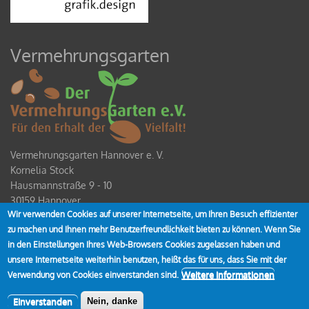
Vermehrungsgarten
Vermehrungsgarten Hannover e. V.
Kornelia Stock
Hausmannstraße 9 - 10
30159 Hannover
Wir verwenden Cookies auf unserer Internetseite, um Ihren Besuch effizienter
Spendenkonto
zu machen und Ihnen mehr Benutzerfreundlichkeit bieten zu können. Wenn Sie
IBAN DE80 2519 0001 0928 4354 00
in den Einstellungen Ihres Web-Browsers Cookies zugelassen haben und
unsere Internetseite weiterhin benutzen, heißt das für uns, dass Sie mit der
Weitere Informationen
Verwendung von Cookies einverstanden sind.
Einverstanden
Nein, danke