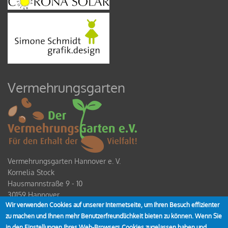
Vermehrungsgarten
Vermehrungsgarten Hannover e. V.
Kornelia Stock
Hausmannstraße 9 - 10
30159 Hannover
Wir verwenden Cookies auf unserer Internetseite, um Ihren Besuch effizienter
Spendenkonto
zu machen und Ihnen mehr Benutzerfreundlichkeit bieten zu können. Wenn Sie
IBAN DE80 2519 0001 0928 4354 00
in den Einstellungen Ihres Web-Browsers Cookies zugelassen haben und