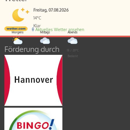
Freitag, 07.08.2026
14°C
Klar
Aktuelles Wetter ansehen
Morgens
Mittags
Abends
Förderung durch
14 / 20°C
20 / 21°C
18 / 20°C
Wolkig
Bedeckt
Bedeckt