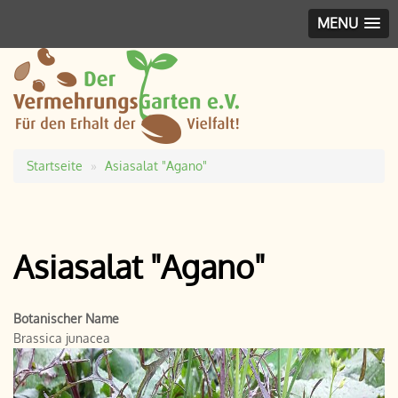
MENU
Startseite
Asiasalat "Agano"
Pfadnavigation
Asiasalat "Agano"
Botanischer Name
Brassica junacea