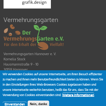
Vermehrungsgarten
Vermehrungsgarten Hannover e. V.
Kornelia Stock
Hausmannstraße 9 - 10
30159 Hannover
Wir verwenden Cookies auf unserer Internetseite, um Ihren Besuch effizienter
Spendenkonto
zu machen und Ihnen mehr Benutzerfreundlichkeit bieten zu können. Wenn Sie
IBAN DE80 2519 0001 0928 4354 00
in den Einstellungen Ihres Web-Browsers Cookies zugelassen haben und
unsere Internetseite weiterhin benutzen, heißt das für uns, dass Sie mit der
Weitere Informationen
Verwendung von Cookies einverstanden sind.
Einverstanden
Nein, danke