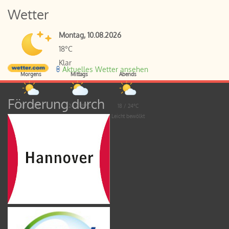
Wetter
Montag, 10.08.2026
18°C
Klar
Aktuelles Wetter ansehen
Morgens
Mittags
Abends
Förderung durch
21 / 27°C
24 / 28°C
18 / 24°C
Leicht bewölkt
Wolkig
Leicht bewölkt