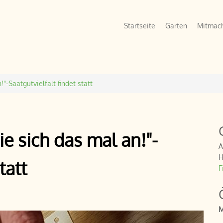
Hauptlinks
Startseite
Garten
Mitmac
"-Saatgutvielfalt findet statt
e sich das mal an!"-
A
H
tatt
F
M