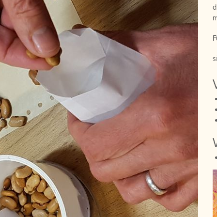
d
m
F
s