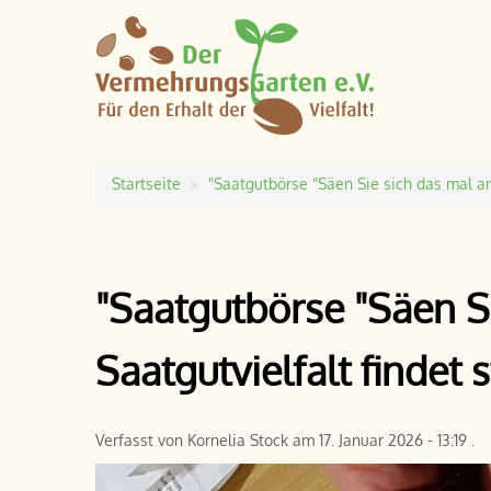
Startseite
"Saatgutbörse "Säen Sie sich das mal an!
Pfadnavigation
"Saatgutbörse "Säen Si
Saatgutvielfalt findet s
Verfasst von
Kornelia Stock
am
17. Januar 2026 - 13:19
.