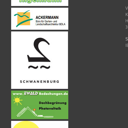
V
K
H
3
S
I