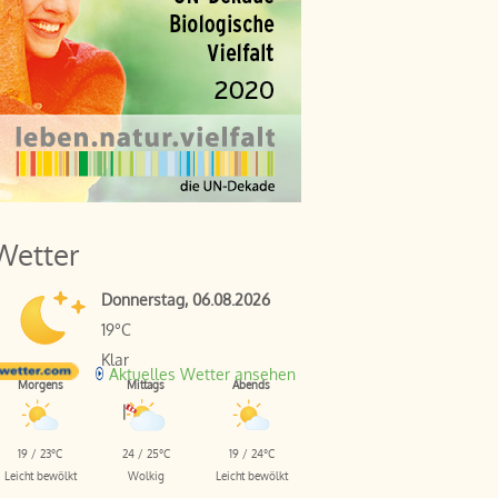
Wetter
Donnerstag, 06.08.2026
19°C
Klar
Aktuelles Wetter ansehen
Morgens
Mittags
Abends
19 / 23°C
24 / 25°C
19 / 24°C
Leicht bewölkt
Wolkig
Leicht bewölkt