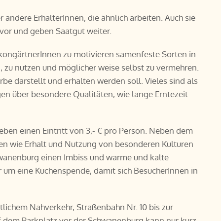
 andere ErhalterInnen, die ähnlich arbeiten. Auch sie
n vor und geben Saatgut weiter.
kongärtnerInnen zu motivieren samenfeste Sorten in
, zu nutzen und möglicher weise selbst zu vermehren.
Erbe darstellt und erhalten werden soll. Vieles sind als
n über besondere Qualitäten, wie lange Erntezeit
en einen Eintritt von 3,- € pro Person. Neben dem
en wie Erhalt und Nutzung von besonderen Kulturen
chwanenburg einen Imbiss und warme und kalte
 um eine Kuchenspende, damit sich BesucherInnen in
tlichem Nahverkehr, Straßenbahn Nr. 10 bis zur
uf dem Parkplatz vor der Schwanenburg kann nur kurz