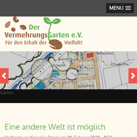
MENU
GARTEN
Wie der Vermehrungsgarten funktioniert und was wo
wächst - das alles zeigen wir.
WEITERLESEN
Garten
Eine andere Welt ist möglich