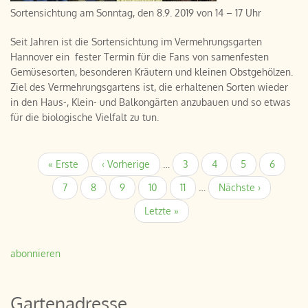
Sortensichtung am Sonntag, den 8.9. 2019 von 14 – 17 Uhr
Seit Jahren ist die Sortensichtung im Vermehrungsgarten
Hannover ein fester Termin für die Fans von samenfesten
Gemüsesorten, besonderen Kräutern und kleinen Obstgehölzen.
Ziel des Vermehrungsgartens ist, die erhaltenen Sorten wieder
in den Haus-, Klein- und Balkongärten anzubauen und so etwas
für die biologische Vielfalt zu tun.
Seitennummerierung
Erste
« Erste
Vorherige
‹ Vorherige
…
Page
3
Page
4
Page
5
Page
6
Seite
Seite
Page
7
Page
8
Page
9
Page
10
Page
11
…
Nächste
Nächste ›
Seite
Letzte
Letzte »
Seite
abonnieren
Gartenadresse