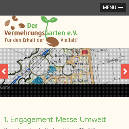
MENU
GARTEN
Wie der Vermehrungsgarten funktioniert und was wo
wächst - das alles zeigen wir.
WEITERLESEN
Garten
1. Engagement-Messe-Umwelt