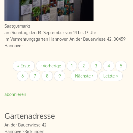
Saatgutmarkt
am Sonntag, den 13. September von 14 bis 17 Uhr
im Vermehrungsgarten Hannover, An der Bauerwiese 42, 30459
Hannover
Seitennummerierung
Erste
« Erste
Vorherige
‹ Vorherige
Page
1
Page
2
Page
3
Page
4
Page
5
Seite
Seite
Page
6
Page
7
Page
8
Page
9
…
Nächste
Nächste ›
Letzte
Letzte »
Seite
Seite
abonnieren
Gartenadresse
An der Bauerwiese 42
Hannover-Ricklingen