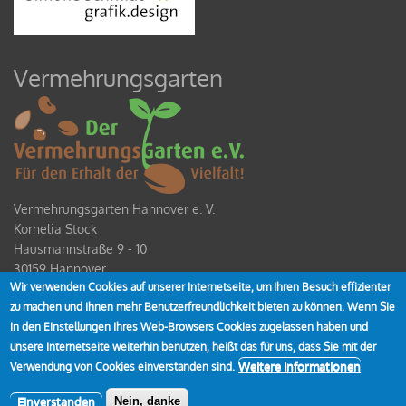
Vermehrungsgarten
Vermehrungsgarten Hannover e. V.
Kornelia Stock
Hausmannstraße 9 - 10
30159 Hannover
Wir verwenden Cookies auf unserer Internetseite, um Ihren Besuch effizienter
Spendenkonto
zu machen und Ihnen mehr Benutzerfreundlichkeit bieten zu können. Wenn Sie
IBAN DE80 2519 0001 0928 4354 00
in den Einstellungen Ihres Web-Browsers Cookies zugelassen haben und
unsere Internetseite weiterhin benutzen, heißt das für uns, dass Sie mit der
Weitere Informationen
Verwendung von Cookies einverstanden sind.
Einverstanden
Nein, danke